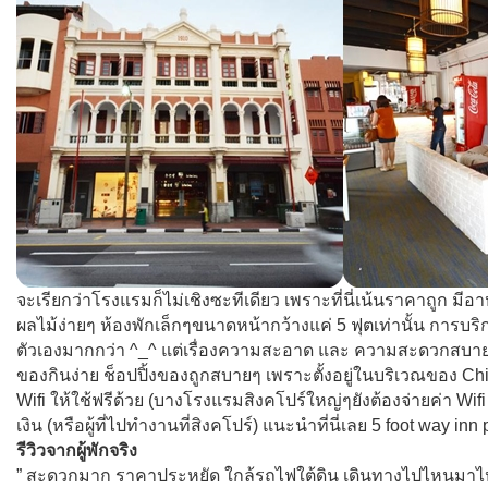
จะเรียกว่าโรงแรมก็ไม่เชิงซะทีเดียว เพราะที่นี่เน้นราคาถูก มี
ผลไม้ง่ายๆ ห้องพักเล็กๆขนาดหน้ากว้างแค่ 5 ฟุตเท่านั้น การบริ
ตัวเองมากกว่า ^_^ แต่เรื่องความสะอาด และ ความสะดวกสบายน
ของกินง่าย ช็อปปิ้งของถูกสบายๆ เพราะตั้งอยู่ในบริเวณของ China
Wifi ให้ใช้ฟรีด้วย (บางโรงแรมสิงคโปร์ใหญ่ๆยังต้องจ่ายค่า Wi
เงิน (หรือผู้ที่ไปทำงานที่สิงคโปร์) แนะนำที่นี่เลย 5 foot way inn 
รีวิวจากผู้พักจริง
” สะดวกมาก ราคาประหยัด ใกล้รถไฟใต้ดิน เดินทางไปไหนมาไห