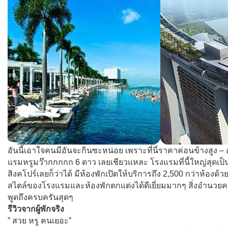
อันนี้เอาใจคนมีอันจะกินซะหน่อย เพราะที่นี่ราคาค่อนข้างสูง –
แรมหรูมว๊ากกกกก 6 ดาว เลยเชียวแหละ โรงแรมที่นี้ใหญ่สุดเป
สิงคโปร์เลยก็ว่าได้ มีห้องพักเปิดให้บริการถึง 2,500 กว่าห้องด้วย
สไตล์ของโรงแรมและห้องพักตกแต่งได้ดีเยี่ยมมากๆ สิ่งอำนวย
พูดถึงครบครันสุดๆ
รีวิวจากผู้พักจริง
” สวย หรู คนเยอะ”