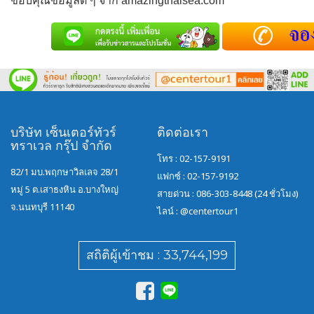
ขอบคุณข้อมูลดี ๆ จาก amazingthaisea.com
บริษัท เซ็นเตอร์ทัวร์
ติดต่อเรา
ทราเวล กรุ๊ป จำกัด
โทร : 02-157-9191
82/1 มบ.พฤกษาวิลเลจ 28/1
แฟกซ์ : 02-157-9192
หมู่ 5 ต.เสาธงหิน อ.บางใหญ่
สายด่วน : 086-303-8448 (24 ชั่วโมง)
จ.นนทบุรี 11140
ไลน์ :
@centertour1
สถิติผู้เข้าชม : 33,744,199