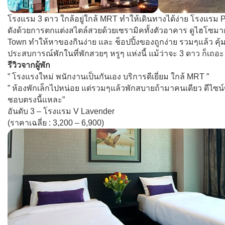
โรงแรม 3 ดาว ใกล้อยู่ใกล้ MRT ทำให้เดินทางได้ง่าย โรงแรม P
ดังด้วยการตกแต่งสไตล์สวยด้วยเซรามิคทั้งตัวอาคาร ดูไฮโซมาก
Town ทำให้หาของกินง่าย และ ช็อปปิ้งของถูกง่าย รวมๆแล้ว คุ้
ประสบการณ์พักในที่พักสวยๆ หรูๆ แห่งนี้ แม้ว่าจะ 3 ดาว ก็เถอะ
รีวิวจากผู้พัก
” โรงแรงใหม่ พนักงานเป็นกันเอง บริการดีเยี่ยม ใกล้ MRT ”
” ห้องพักเล็กไปหน่อย แต่รวมๆแล้วพักสบายถ้ามาคนเดียว ดีไ
ชอบตรงนี้แหละ”
อันดับ 3 – โรงแรม V Lavender
(ราคาเฉลี่ย : 3,200 – 6,900)