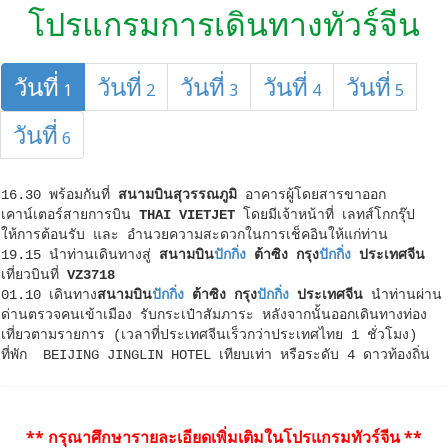
โปรแกรมการเดินทางทัวร์จีน
วันที่
วันที่
วันที่
วันที่
วันที่
1
2
3
4
5
วันที่
6
16.30 พร้อมกันที่
สนามบินสุวรรณภูมิ
อาคารผู้โดยสารขาออก
เคาน์เตอร์สายการบิน
THAI VIETJET
โดยมีเจ้าหน้าที่ เลทส์โกกรุ๊ป
ให้การต้อนรับ และ อำนวยความสะดวกในการเช็คอินให้แก่ท่าน
19.15 นำท่านเดินทางสู่
สนามบิน
ปักกิ่ง
ต้าซิง กรุง
ปักกิ่ง
ประเทศจีน
เที่ยวบินที่
VZ3718
01.10 เดินทาง
สนามบิน
ปักกิ่ง
ต้าซิง กรุง
ปักกิ่ง
ประเทศจีน
นำท่านผ่าน
ด่านตรวจคนเข้าเมือง รับกระเป๋าสัมภาระ หลังจากนั้นออกเดินทางท่อง
เที่ยวตามรายการ (เวลาที่ประเทศจีนเร็วกว่าประเทศไทย 1 ชั่วโมง)
ที่พัก BEIJING JINGLIN HOTEL เทียบเท่า หรือระดับ 4 ดาวท้องถิ่น
** กรุณาศึกษารายละเอียดเพิ่มเติมในโปรแกรมทัวร์จีน **