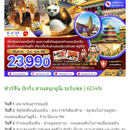
ทัวร์จีน ปักกิ่ง สวนสนุกยูนิเวอร์แซล | 6D4N
วันที่ 1
:สนามบินสุวรรณภูมิ
วันที่ 2
:จัตุรัสเทียนอันเหมิน – พระราชวังต้องห้าม – ชุมชนโบราณหูท่ง –
ถนนคนเดินหวังฝูจิ่ง – ร้าน ป๊อป มาร์ท
วันที่ 3
:กำแพงเมืองจีน – ด่านจูหยงกวน – ถนนคนเดินโบราณเฉียนเหมิน
วันที่ 4
:สวนสนุกยูนิเวอร์แซล สตูดิโอ ปักกิ่ง เต็มวัน (รวมค่าบัตร และรถรับ-ส่ง